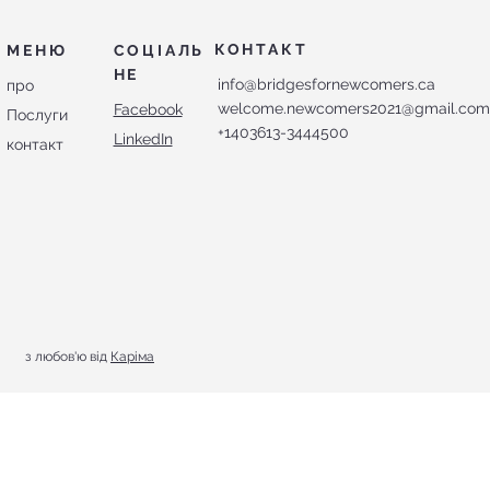
КОНТАКТ
МЕНЮ
СОЦІАЛЬ
НЕ
info@bridgesfornewcomers.ca
про
welcome.newcomers2021@gmail.co
Facebook
Послуги
+1403613-3444500
LinkedIn
контакт
з любов'ю від
Каріма