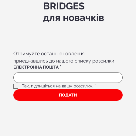
BRIDGES
для новачків
Отримуйте останні оновлення, 
приєднавшись до нашого списку розсилки
ЕЛЕКТРОННА ПОШТА
*
Bridges Association f
or Ne
w
comer
s’ Menta
l Hea
lth
Так, підпишіться на вашу розсилку.
*
ПОДАТИ